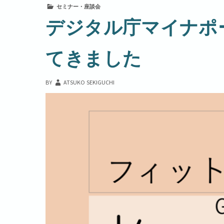
セミナー・座談会
年
始
始
デジタル庁マイナポ
休
休
業
業
の
てきました
の
お
お
知
ら
知
BY
ATSUKO SEKIGUCHI
せ
ら
せ