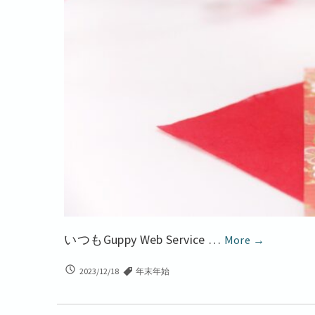
2023
いつもGuppy Web Service …
More
→
年
2023
2023/12/18
年末年始
年
年
末
年
年
末