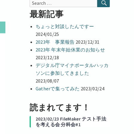
r
SEARCH
Search
d
I
for:
最新記事
n
ちょっと対談したんですー
2024/01/25
2023年 事業報告
2023/12/31
2023年 年末年始休業のお知らせ
2023/12/18
デジタル庁マイナポータルハッカ
ソンに参加してきました
2023/08/07
Gatherで集ってみた
2023/02/24
読まれてます！
2023/02/23 FileMaker テスト手法
を考える会 分科会#1