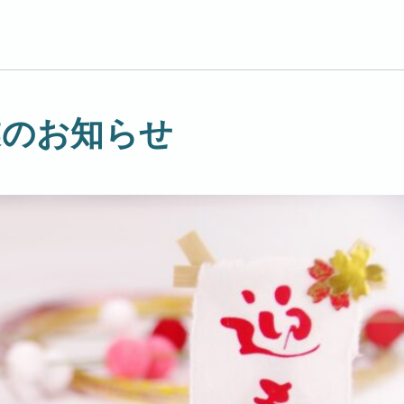
年
事
業
報
告
業のお知らせ