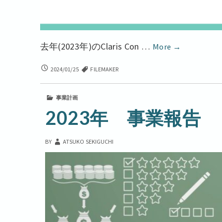
ち
去年(2023年)のClaris Con …
More
→
ょ
ち
2024/01/25
FILEMAKER
っ
ょ
と
っ
対
と
事業計画
対
2023年 事業報告
談
談
し
し
た
た
BY
ATSUKO SEKIGUCHI
ん
ん
で
で
す
ー
す
ー