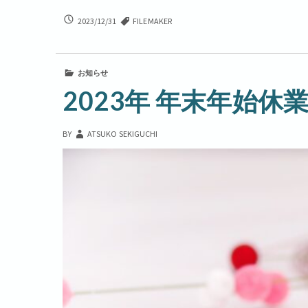
2023
2023/12/31
FILEMAKER
年
事
業
お知らせ
報
告
2023年 年末年始休
BY
ATSUKO SEKIGUCHI