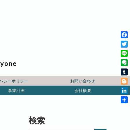
F
a
T
c
w
L
ryone
e
i
i
b
E
t
n
o
v
t
T
e
バシーポリシー
お問い合わせ
o
e
e
u
B
k
r
事業計画
会社概要
r
m
l
n
L
b
o
o
i
l
共
g
t
n
r
有
g
e
k
検索
e
e