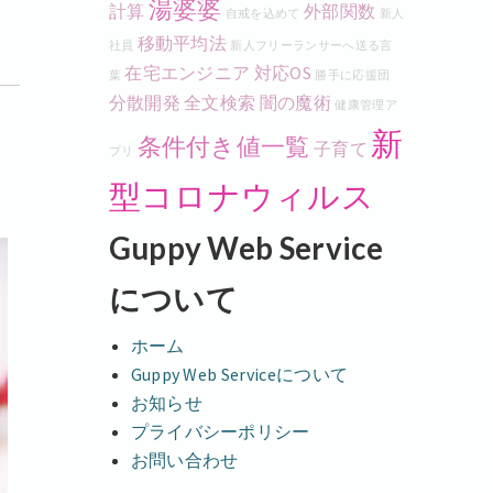
湯婆婆
計算
外部関数
自戒を込めて
新人
移動平均法
社員
新人フリーランサーへ送る言
在宅エンジニア
対応OS
葉
勝手に応援団
分散開発
全文検索
闇の魔術
健康管理ア
新
条件付き値一覧
子育て
プリ
型コロナウィルス
Guppy Web Service
について
ホーム
Guppy Web Serviceについて
お知らせ
プライバシーポリシー
お問い合わせ