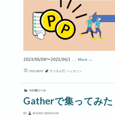
デ
2023/06/08〜2023/06/1 …
More
→
ジ
デ
2023/08/07
デジタル庁
,
ハッカソン
タ
ジ
ル
タ
庁
ル
その他ツール
庁
マ
マ
Gatherで集ってみた
イ
イ
ナ
ナ
ポ
BY
ATSUKO SEKIGUCHI
ポ