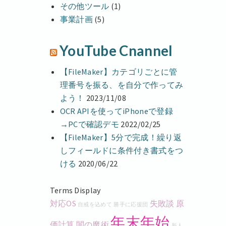
その他ツール
(1)
事業計画
(5)
YouTube Cnannel
【FileMaker】カテゴリごとに管
理番号を振る、を自分で作ってみ
よう！
2023/11/08
OCR APIを使ってiPhoneで登録
→PCで確認デモ
2022/02/25
【FileMaker】5分で完成！繰り返
しフィールドに条件付き書式をつ
ける
2020/06/22
Terms Display
対応OS
失敗談
原
自戒を込めて
勝手に応援団
年末年始
価計算
闇の魔術
新人