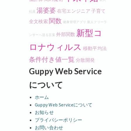
湯婆婆
在宅エンジニア
子育て
社員
関数
全文検索
健康管理アプリ
新人フリーラ
新型コ
外部関数
ンサーへ送る言葉
ロナウィルス
移動平均法
条件付き値一覧
分散開発
Guppy Web Service
について
ホーム
Guppy Web Serviceについて
お知らせ
プライバシーポリシー
お問い合わせ