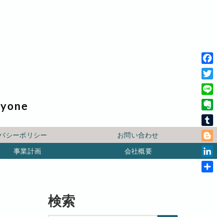
F
a
T
c
w
L
ryone
e
i
i
b
E
t
n
o
v
t
T
e
バシーポリシー
お問い合わせ
o
e
e
u
B
k
r
事業計画
会社概要
r
m
l
n
L
b
o
o
i
l
共
g
t
n
r
有
g
e
k
検索
e
e