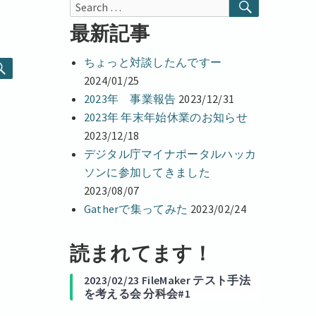
r
SEARCH
Search
d
I
for:
最新記事
n
ちょっと対談したんですー
SEARCH
2024/01/25
2023年 事業報告
2023/12/31
2023年 年末年始休業のお知らせ
2023/12/18
デジタル庁マイナポータルハッカ
ソンに参加してきました
2023/08/07
Gatherで集ってみた
2023/02/24
読まれてます！
2023/02/23 FileMaker テスト手法
を考える会 分科会#1