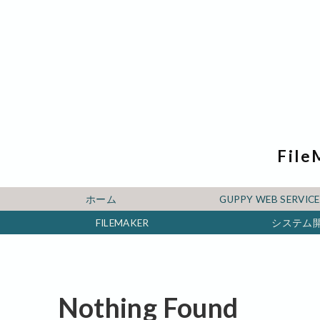
File
ホーム
GUPPY WEB SERV
FILEMAKER
システム
Nothing Found