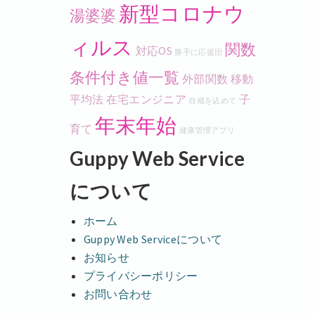
新型コロナウ
湯婆婆
ィルス
関数
対応OS
勝手に応援団
条件付き値一覧
外部関数
移動
平均法
在宅エンジニア
子
自戒を込めて
年末年始
育て
健康管理アプリ
Guppy Web Service
について
ホーム
Guppy Web Serviceについて
お知らせ
プライバシーポリシー
お問い合わせ