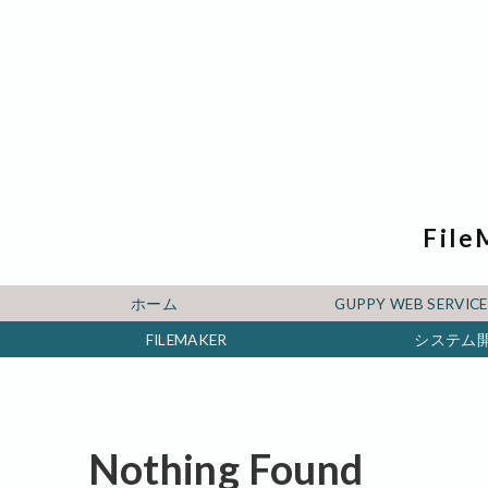
File
ホーム
GUPPY WEB SERV
FILEMAKER
システム
Nothing Found