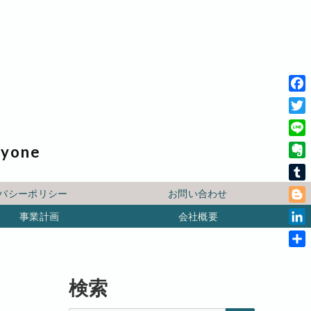
F
a
T
c
w
L
ryone
e
i
i
b
E
t
n
o
v
t
T
e
バシーポリシー
お問い合わせ
o
e
e
u
B
k
r
事業計画
会社概要
r
m
l
n
L
b
o
o
i
l
共
g
t
n
r
有
g
e
k
検索
e
e