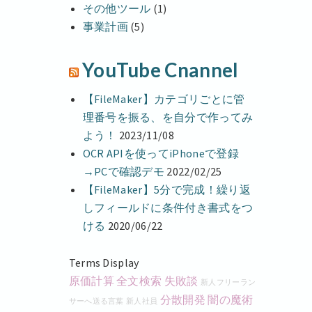
その他ツール
(1)
事業計画
(5)
YouTube Cnannel
【FileMaker】カテゴリごとに管
理番号を振る、を自分で作ってみ
よう！
2023/11/08
OCR APIを使ってiPhoneで登録
→PCで確認デモ
2022/02/25
【FileMaker】5分で完成！繰り返
しフィールドに条件付き書式をつ
ける
2020/06/22
Terms Display
原価計算
全文検索
失敗談
新人フリーラン
分散開発
闇の魔術
サーへ送る言葉
新人社員