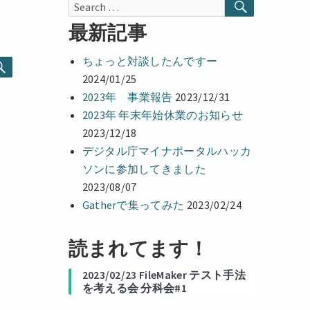
r
SEARCH
Search
d
I
for:
最新記事
n
ちょっと対談したんですー
SEARCH
2024/01/25
2023年 事業報告
2023/12/31
2023年 年末年始休業のお知らせ
2023/12/18
デジタル庁マイナポータルハッカ
ソンに参加してきました
2023/08/07
Gatherで集ってみた
2023/02/24
読まれてます！
2023/02/23 FileMaker テスト手法
を考える会 分科会#1