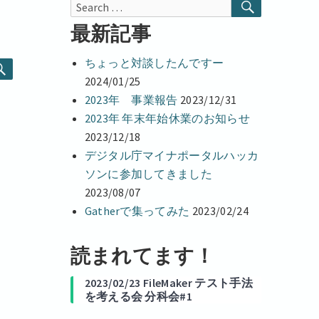
r
SEARCH
Search
d
I
for:
最新記事
n
ちょっと対談したんですー
SEARCH
2024/01/25
2023年 事業報告
2023/12/31
2023年 年末年始休業のお知らせ
2023/12/18
デジタル庁マイナポータルハッカ
ソンに参加してきました
2023/08/07
Gatherで集ってみた
2023/02/24
読まれてます！
2023/02/23 FileMaker テスト手法
を考える会 分科会#1