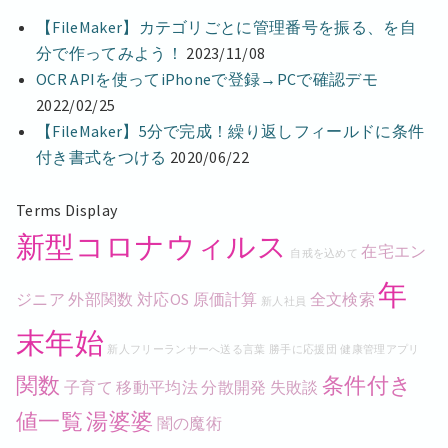
【FileMaker】カテゴリごとに管理番号を振る、を自
分で作ってみよう！
2023/11/08
OCR APIを使ってiPhoneで登録→PCで確認デモ
2022/02/25
【FileMaker】5分で完成！繰り返しフィールドに条件
付き書式をつける
2020/06/22
Terms Display
新型コロナウィルス
在宅エン
自戒を込めて
年
ジニア
外部関数
対応OS
原価計算
全文検索
新人社員
末年始
新人フリーランサーへ送る言葉
勝手に応援団
健康管理アプリ
関数
条件付き
子育て
移動平均法
分散開発
失敗談
値一覧
湯婆婆
闇の魔術