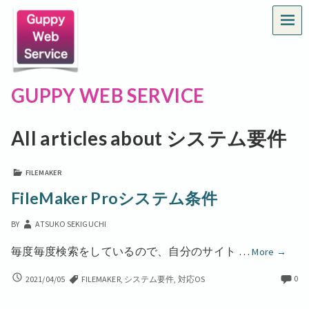
MEN
GUPPY WEB SERVICE
All articles about システム要件
FILEMAKER
FileMaker Proシステム条件
BY
ATSUKO SEKIGUCHI
FileMak
毎度毎度検索をしているので、自分のサイト …
More
→
Pro
FILEMAKER
0
2021/04/05
FILEMAKER
,
システム要件
,
対応OS
シ
PRO
ス
シ