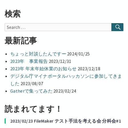
テ
ス
ム
テ
検索
ム
条
条
件
SE
Search
件
for:
最新記事
ちょっと対談したんですー
2024/01/25
2023年 事業報告
2023/12/31
2023年 年末年始休業のお知らせ
2023/12/18
デジタル庁マイナポータルハッカソンに参加してきま
した
2023/08/07
Gatherで集ってみた
2023/02/24
読まれてます！
2023/02/23 FileMaker テスト手法を考える会 分科会#1