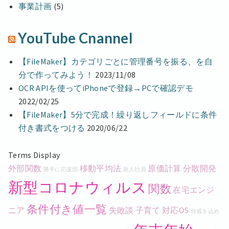
事業計画
(5)
YouTube Cnannel
【FileMaker】カテゴリごとに管理番号を振る、を自
分で作ってみよう！
2023/11/08
OCR APIを使ってiPhoneで登録→PCで確認デモ
2022/02/25
【FileMaker】5分で完成！繰り返しフィールドに条件
付き書式をつける
2020/06/22
Terms Display
外部関数
移動平均法
原価計算
分散開発
勝手に応援団
新人社員
新型コロナウィルス
関数
在宅エンジ
条件付き値一覧
ニア
失敗談
子育て
対応OS
自戒を込め