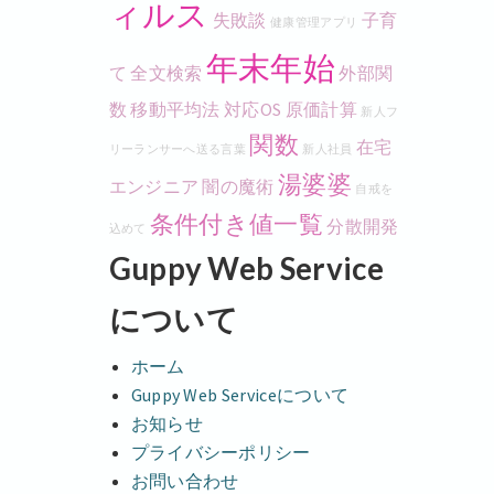
ィルス
失敗談
子育
健康管理アプリ
年末年始
て
全文検索
外部関
数
移動平均法
対応OS
原価計算
新人フ
関数
在宅
リーランサーへ送る言葉
新人社員
湯婆婆
エンジニア
闇の魔術
自戒を
条件付き値一覧
分散開発
込めて
Guppy Web Service
について
ホーム
Guppy Web Serviceについて
お知らせ
プライバシーポリシー
お問い合わせ