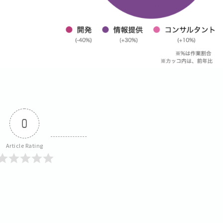
0
Article Rating