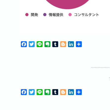
F
T
L
E
T
B
L
共
a
w
i
v
u
l
i
有
c
i
n
e
m
o
n
e
t
e
r
b
g
k
b
t
n
l
g
e
o
e
o
r
e
d
o
r
t
r
I
k
e
n
F
T
L
E
T
B
L
共
a
w
i
v
u
l
i
有
c
i
n
e
m
o
n
e
t
e
r
b
g
k