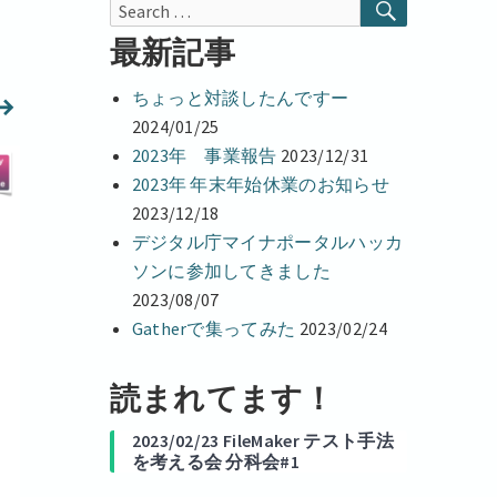
r
SEARCH
Search
d
I
for:
最新記事
n
ちょっと対談したんですー
2024/01/25
2023年 事業報告
2023/12/31
2023年 年末年始休業のお知らせ
2023/12/18
デジタル庁マイナポータルハッカ
ソンに参加してきました
2023/08/07
Gatherで集ってみた
2023/02/24
読まれてます！
2023/02/23 FileMaker テスト手法
を考える会 分科会#1