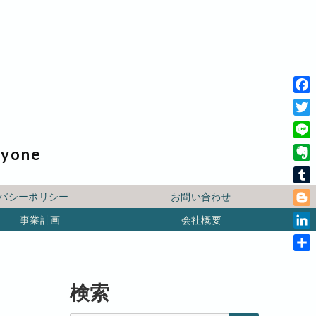
F
a
T
c
w
L
ryone
e
i
i
b
E
t
n
o
v
t
T
e
バシーポリシー
お問い合わせ
o
e
e
u
B
k
r
事業計画
会社概要
r
m
l
n
L
b
o
o
i
l
共
g
t
n
r
有
g
e
k
検索
e
e