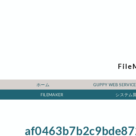
File
ホーム
GUPPY WEB SERV
FILEMAKER
システム
af0463b7b2c9bde87