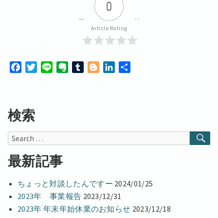
0
o
r
t
r
I
k
e
n
Article Rating
F
T
L
E
T
B
L
共
a
w
i
v
u
l
i
有
c
i
n
e
m
o
n
e
t
e
r
b
g
k
検索
b
t
n
l
g
e
o
e
o
r
e
d
SE
Search
o
r
t
r
I
k
e
n
for:
最新記事
ちょっと対談したんですー
2024/01/25
2023年 事業報告
2023/12/31
2023年 年末年始休業のお知らせ
2023/12/18