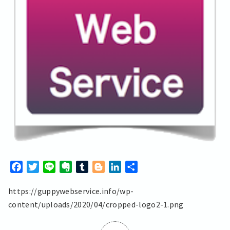
F
T
L
E
T
B
L
共
a
w
i
v
u
l
i
有
https://guppywebservice.info/wp-
c
i
n
e
m
o
n
e
t
e
r
b
g
k
content/uploads/2020/04/cropped-logo2-1.png
b
t
n
l
g
e
o
e
o
r
e
d