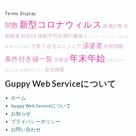
Terms Display
新型コロナウィルス
関数
原価計算
分
散開発
対応OS
移動平均法
闇の魔術
新人フリーランサーへ送る言
湯婆婆
子育て
在宅エンジニア
外部関数
葉
勝手に応援団
年末年始
条件付き値一覧
失敗談
自戒を込めて
全文検索
新人社員
健康管理アプリ
Guppy Web Serviceについて
ホーム
Guppy Web Serviceについて
お知らせ
プライバシーポリシー
お問い合わせ