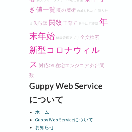
新人フリーランサーへ送る言葉
き値一覧
闇の魔術
自戒を込めて
新人社
年
関数
失敗談
子育て
員
勝手に応援団
末年始
全文検索
健康管理アプリ
新型コロナウィル
ス
対応OS
在宅エンジニア
外部関
数
Guppy Web Service
について
ホーム
Guppy Web Serviceについて
お知らせ