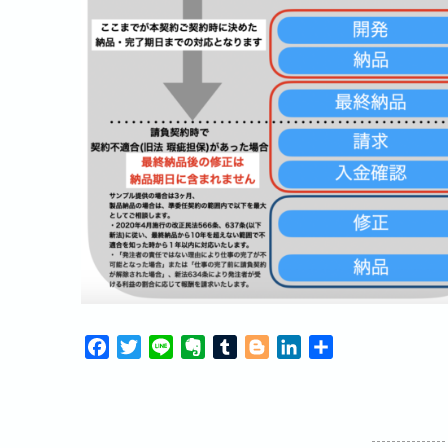
F
T
L
E
T
B
L
共
a
w
i
v
u
l
i
有
c
i
n
e
m
o
n
e
t
e
r
b
g
k
b
t
n
l
g
e