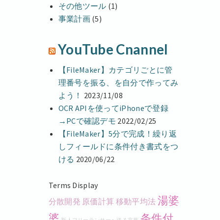
その他ツール
(1)
事業計画
(5)
YouTube Cnannel
【FileMaker】カテゴリごとに管
理番号を振る、を自分で作ってみ
よう！
2023/11/08
OCR APIを使ってiPhoneで登録
→PCで確認デモ
2022/02/25
【FileMaker】5分で完成！繰り返
しフィールドに条件付き書式をつ
ける
2020/06/22
Terms Display
湯婆
分散開発
原価計算
移動平均法
婆
条件付