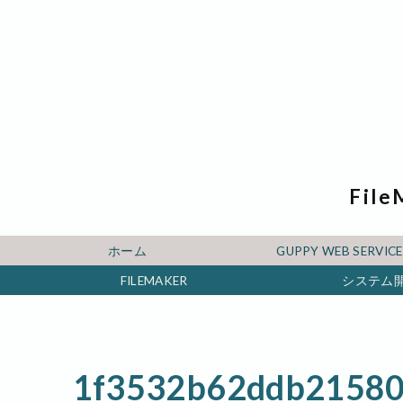
File
ホーム
GUPPY WEB SERV
FILEMAKER
システム
1f3532b62ddb21580