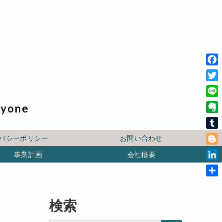
F
a
T
c
w
L
ryone
e
i
i
b
E
t
n
o
v
t
T
e
バシーポリシー
お問い合わせ
o
e
e
u
B
k
r
事業計画
会社概要
r
m
l
n
L
b
o
o
i
l
共
g
t
n
r
有
g
e
k
検索
e
e