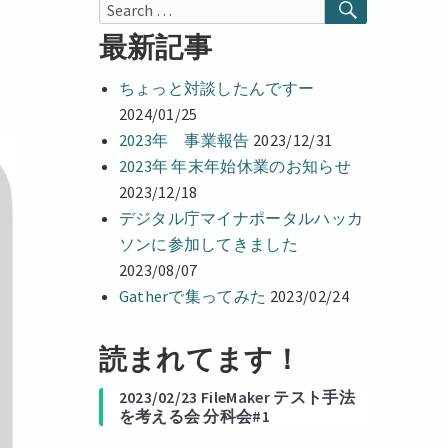
r
SEARCH
Search
d
I
for:
最新記事
n
ちょっと対談したんですー
2024/01/25
2023年 事業報告
2023/12/31
2023年 年末年始休業のお知らせ
2023/12/18
デジタル庁マイナポータルハッカ
ソンに参加してきました
2023/08/07
Gatherで集ってみた
2023/02/24
読まれてます！
2023/02/23 FileMaker テスト手法
を考える会 分科会#1